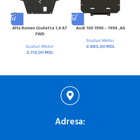
Alfa Romeo Giulietta 1,6 AT
Audi 100 1990 – 1994 ,A6
Aud
FWD
Scuturi Motor
Scuturi Motor
MDL
MDL
Adresa: