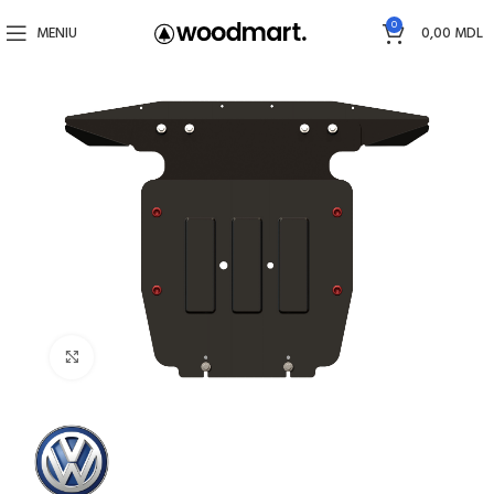
0
MENIU
0,00
MDL
Faceți click pentru a mări