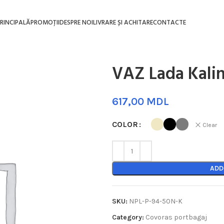
RINCIPALĂ
PROMOȚII
DESPRE NOI
LIVRARE ȘI ACHITARE
CONTACTE
VAZ Lada Kalin
MDL
COLOR
Clear
ADD
SKU:
NPL-P-94-50N-K
Category:
Covoras portbagaj