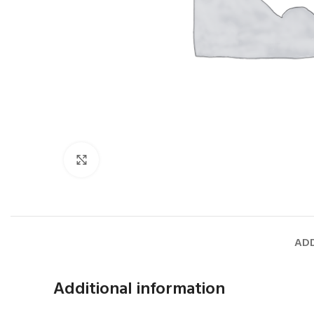
Faceți click pentru a mări
ADD
Additional information