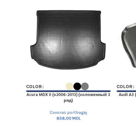
SELECT OPTIONS
SELECT O
COLOR
COLOR
Acura MDX II (с2006-2013) (ссложенный 3
Audi A3 
ряд)
Covoras portbagaj
MDL