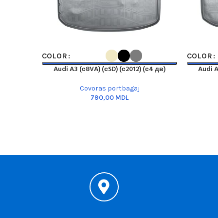
SELECT OPTIONS
SELECT O
COLOR
COLOR
Audi A3 (с8VA) (сSD) (с2012) (с4 дв)
Audi A
Covoras portbagaj
MDL