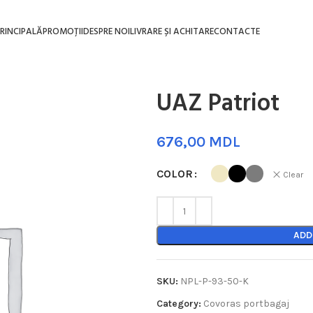
RINCIPALĂ
PROMOȚII
DESPRE NOI
LIVRARE ȘI ACHITARE
CONTACTE
UAZ Patriot
MDL
COLOR
Clear
ADD
SKU:
NPL-P-93-50-K
Category:
Covoras portbagaj