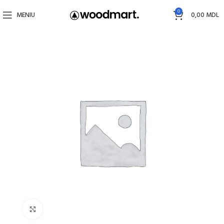
0
MENIU
0,00
MDL
Faceți click pentru a mări