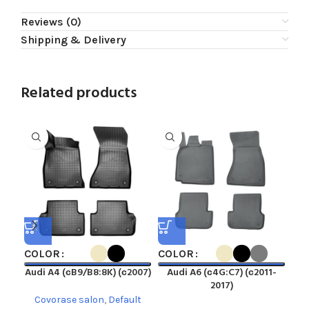
Reviews (0)
Shipping & Delivery
Related products
COLOR
COLOR
CO
Audi A4 (сB9/B8:8K) (с2007)
Audi A6 (с4G:C7) (с2011-
A
2017)
Covorase salon
,
Default
C