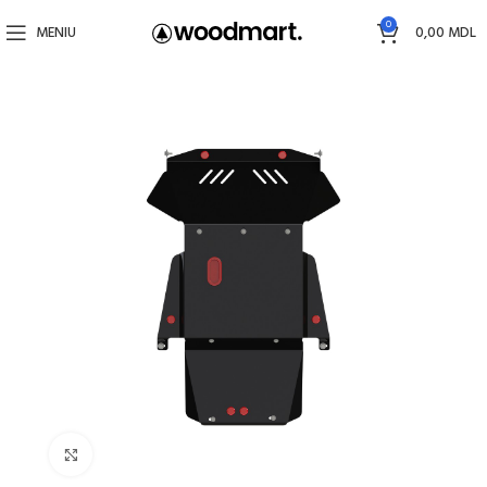
0
MENIU
0,00
MDL
Faceți click pentru a mări