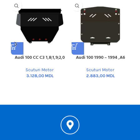
Audi 100 CC C3 1,8;1,9;2,0
Audi 100 1990 – 1994 ,A6
Au
Scuturi Motor
Scuturi Motor
MDL
MDL