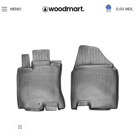
0
MENIU
0,00
MDL
Faceți click pentru a mări