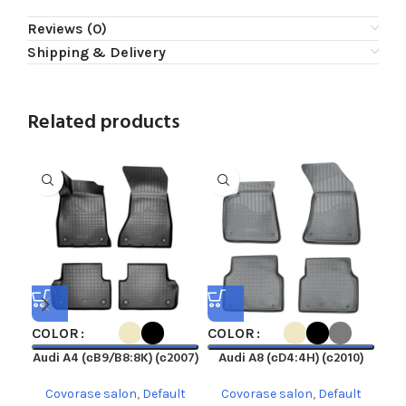
Reviews (0)
Shipping & Delivery
Related products
COLOR
COLOR
CO
Audi A4 (сB9/B8:8K) (с2007)
Audi A8 (сD4:4H) (с2010)
Covorase salon
,
Default
Covorase salon
,
Default
C