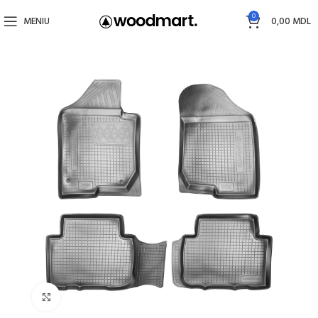
0
MENIU
0,00
MDL
Faceți click pentru a mări