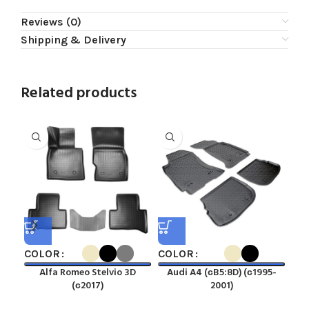
Reviews (0)
Shipping & Delivery
Related products
COLOR
COLOR
CO
Alfa Romeo Stelvio 3D
Audi A4 (сB5:8D) (с1995-
A
(с2017)
2001)