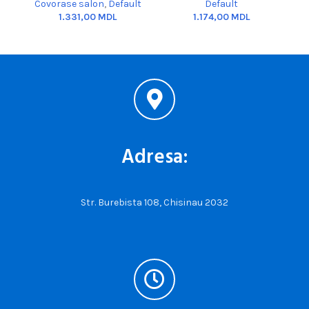
Covorase salon
,
Default
Default
MDL
MDL
Adresa:
Str. Burebista 108, Chisinau 2032