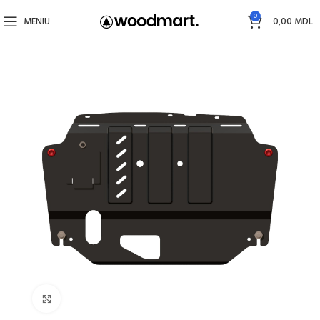
0
MENIU
0,00
MDL
Faceți click pentru a mări