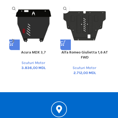
Acura MDX 3,7
Alfa Romeo Giulietta 1,6 AT
Au
FWD
Scuturi Motor
MDL
Scuturi Motor
MDL