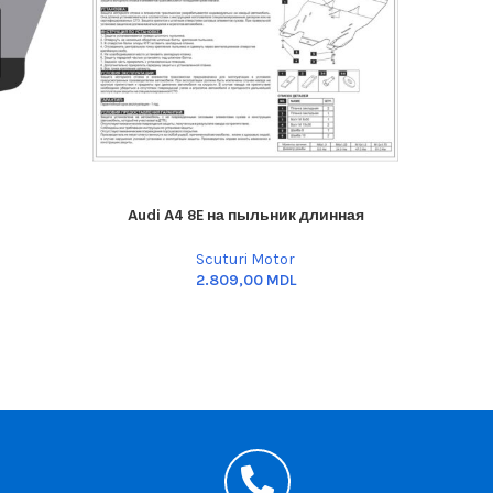
Audi A4 8E на пыльник длинная
ADD TO CART
ADD TO C
Scuturi Motor
MDL