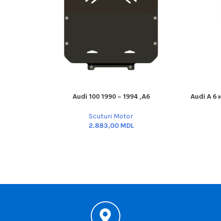
Audi 100 1990 – 1994 ,A6
Audi A 6 
ADD TO CART
ADD TO C
Scuturi Motor
MDL