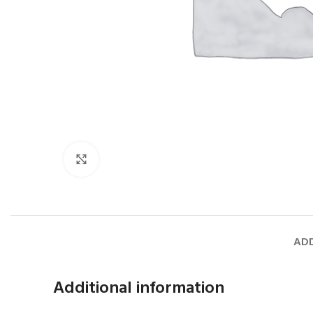
Faceți click pentru a mări
ADD
Additional information