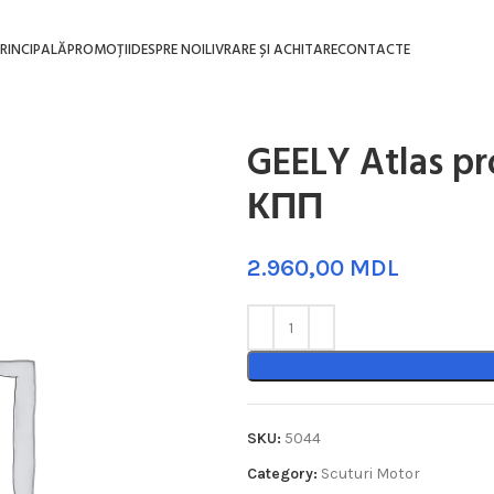
RINCIPALĂ
PROMOȚII
DESPRE NOI
LIVRARE ȘI ACHITARE
CONTACTE
GEELY Atlas p
КПП
MDL
SKU:
5044
Category:
Scuturi Motor