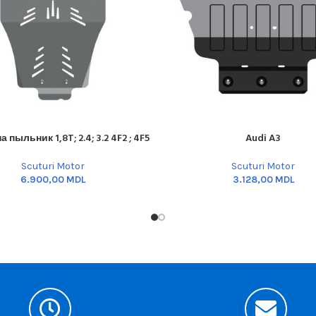
на пыльник 1,8T; 2.4; 3.2 4F2 ; 4F5
Audi A3
ART
ADD TO CART
Scuturi Motor
Scuturi Motor
MDL
MDL