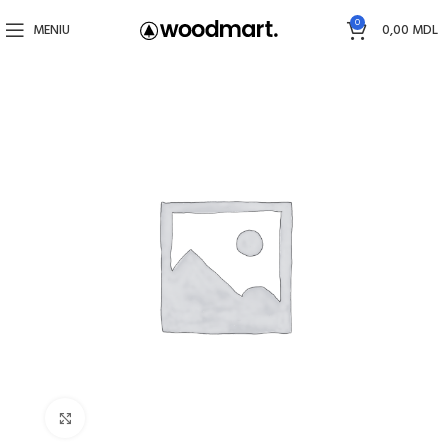
0
MENIU
0,00
MDL
Faceți click pentru a mări