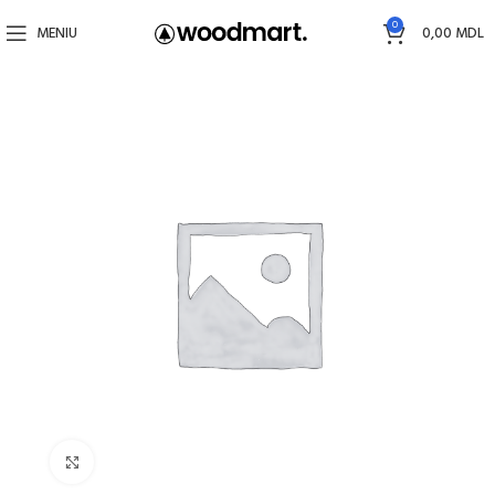
0
MENIU
0,00
MDL
Faceți click pentru a mări