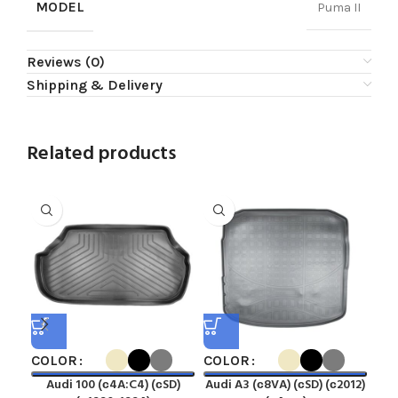
MODEL
Puma II
Reviews (0)
Shipping & Delivery
Related products
COLOR
COLOR
CO
Audi 100 (с4A:C4) (сSD)
Audi A3 (с8VA) (сSD) (с2012)
A