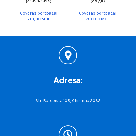
(с1990-1994)
(с4 дв)
Covoras portbagaj
Covoras portbagaj
MDL
MDL
Adresa:
Str. Burebista 108, Chisinau 2032