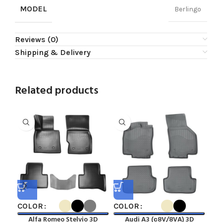
MODEL
Berlingo
Reviews (0)
Shipping & Delivery
Related products
COLOR
COLOR
CO
Alfa Romeo Stelvio 3D
Audi A3 (с8V/8VA) 3D
Aud