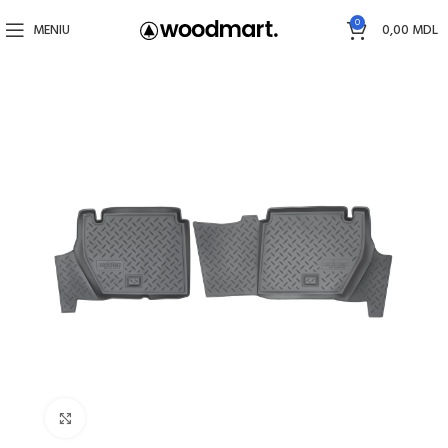
0
MENIU
0,00
MDL
Faceți click pentru a mări