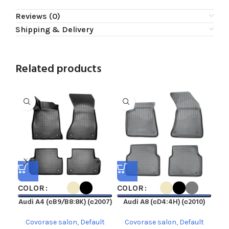
Reviews (0)
Shipping & Delivery
Related products
COLOR
COLOR
CO
Audi A4 (сB9/B8:8K) (с2007)
Audi A8 (сD4:4H) (с2010)
A
Covorase salon
,
Default
Covorase salon
,
Default
C