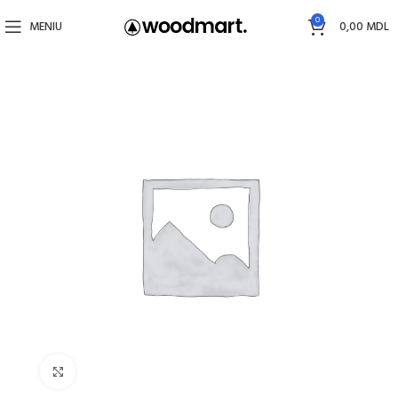
0
MENIU
0,00
MDL
Faceți click pentru a mări