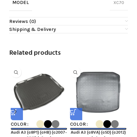
MODEL
XC70
Reviews (0)
Shipping & Delivery
Related products
COLOR
COLOR
CO
Audi A3 (с8P1) (сHB) (с2007-
Audi A3 (с8VA) (сSD) (с2012)