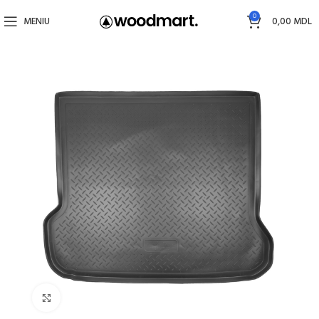
0
MENIU
0,00
MDL
Faceți click pentru a mări