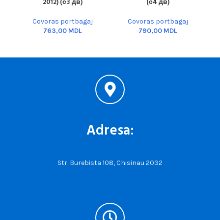
2012) (с3 дв)
(с4 дв)
Covoras portbagaj
Covoras portbagaj
MDL
MDL
Adresa:
Str. Burebista 108, Chisinau 2032