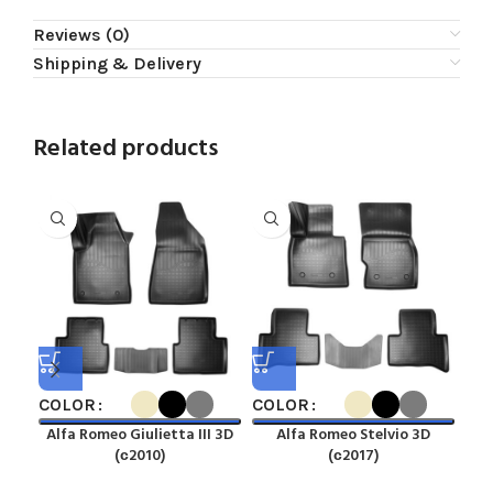
Reviews (0)
Shipping & Delivery
Related products
COLOR
COLOR
CO
Alfa Romeo Giulietta III 3D
Alfa Romeo Stelvio 3D
A
(с2010)
(с2017)