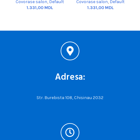
Covorase salon
,
Default
Covorase salon
,
Default
C
MDL
MDL
Adresa:
Str. Burebista 108, Chisinau 2032