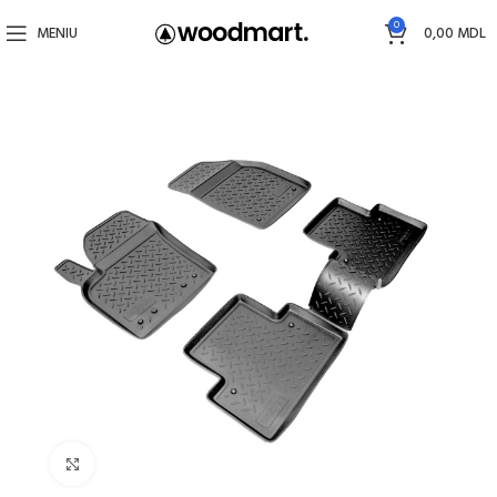
0
MENIU
0,00
MDL
Faceți click pentru a mări