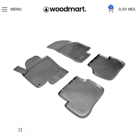
0
MENIU
0,00
MDL
Faceți click pentru a mări