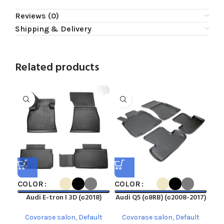
Reviews (0)
Shipping & Delivery
Related products
COLOR
COLOR
CO
Audi E-tron I 3D (с2018)
Audi Q5 (с8RB) (с2008-2017)
Covorase salon
,
Default
Covorase salon
,
Default
C