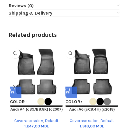
Reviews (0)
Shipping & Delivery
Related products
COLOR
COLOR
CO
Audi A4 (сB9/B8:8K) (с2007)
Audi A6 (сC8:4Н) (с2018)
A
Covorase salon
,
Default
Covorase salon
,
Default
C
MDL
MDL