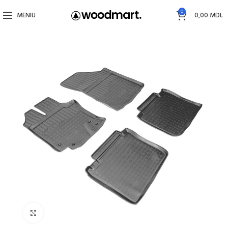
0
MENIU
0,00
MDL
Faceți click pentru a mări