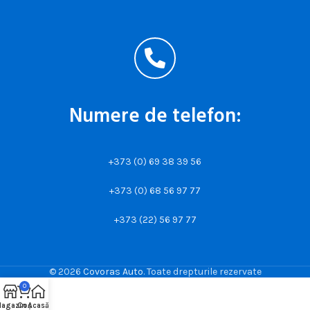
Numere de telefon:
+373 (0) 69 38 39 56
+373 (0) 68 56 97 77
+373 (22) 56 97 77
© 2026
Covoras Auto
. Toate drepturile rezervate
0
agazin
Coș
Acasă