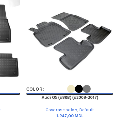
SELECT OPTIONS
SELECT OP
COLOR
COLOR
)
Audi Q5 (с8RB) (с2008-2017)
t
Covorase salon
,
Default
MDL