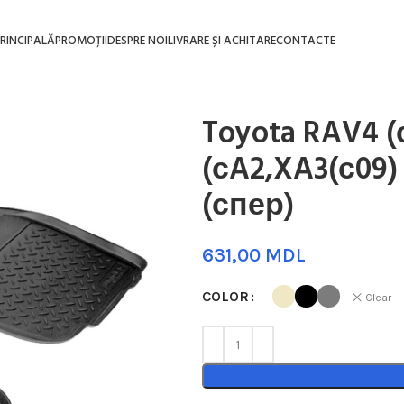
RINCIPALĂ
PROMOȚII
DESPRE NOI
LIVRARE ȘI ACHITARE
CONTACTE
Toyota RAV4 (
(сA2,XA3(с09) 
(спер)
MDL
COLOR
Clear