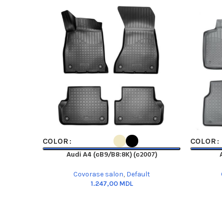
SELECT OPTIONS
SELECT O
COLOR
COLOR
Audi A4 (сB9/B8:8K) (с2007)
Covorase salon
,
Default
MDL