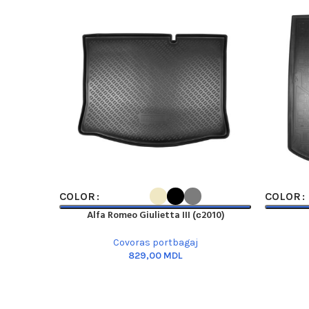
SELECT OPTIONS
SELECT O
COLOR
COLOR
Alfa Romeo Giulietta III (с2010)
Covoras portbagaj
MDL