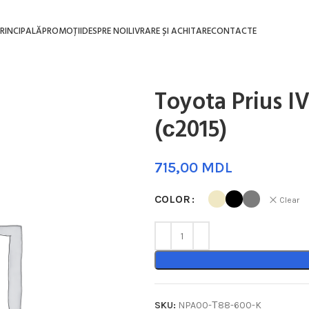
RINCIPALĂ
PROMOȚII
DESPRE NOI
LIVRARE ȘI ACHITARE
CONTACTE
Toyota Prius 
(с2015)
MDL
COLOR
Clear
SKU:
NPA00-Т88-600-K