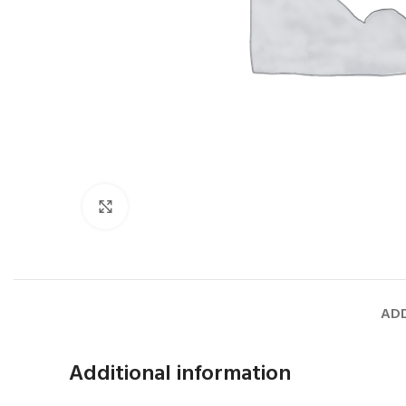
Faceți click pentru a mări
ADD
Additional information