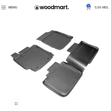
0
MENIU
0,00
MDL
Faceți click pentru a mări