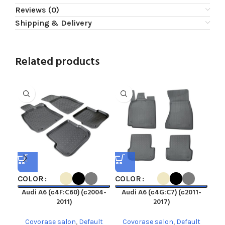
Reviews (0)
Shipping & Delivery
Related products
COLOR
COLOR
CO
Audi A6 (с4F:C60) (с2004-
Audi A6 (с4G:C7) (с2011-
A
2011)
2017)
C
Covorase salon
,
Default
Covorase salon
,
Default