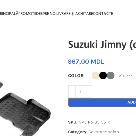
RINCIPALĂ
PROMOȚII
DESPRE NOI
LIVRARE ȘI ACHITARE
CONTACTE
Suzuki Jimny (
MDL
COLOR
Clear
ADD
SKU:
NPL-Po-85-55-K
Category:
Covorase salon