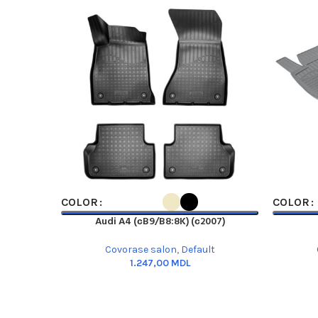
SELECT OPTIONS
SELECT O
COLOR
COLOR
Audi A4 (сB9/B8:8K) (с2007)
Covorase salon
,
Default
MDL