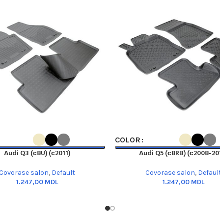
PTIONS
SELECT OPTIONS
COLOR
Audi Q3 (с8U) (с2011)
Audi Q5 (с8RB) (с2008-20
Covorase salon
,
Default
Covorase salon
,
Defaul
MDL
MDL