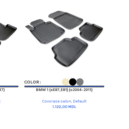
SELECT OPTIONS
SELECT OP
COLOR
COLOR
17)
BMW 1 (сE87,E81) (с2004-2011)
BMW 2 (
t
Covorase salon
,
Default
MDL