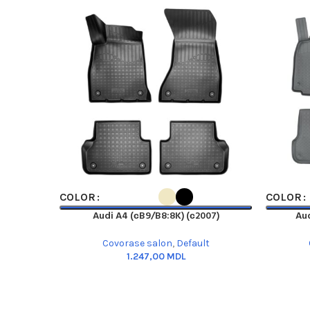
SELECT OPTIONS
SELECT O
COLOR
COLOR
Audi A4 (сB9/B8:8K) (с2007)
Aud
Covorase salon
,
Default
MDL