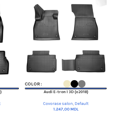
SELECT OPTIONS
SELECT OP
COLOR
COLOR
)
Audi E-tron I 3D (с2018)
t
Covorase salon
,
Default
MDL