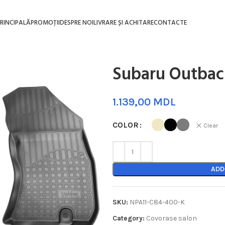
RINCIPALĂ
PROMOȚII
DESPRE NOI
LIVRARE ȘI ACHITARE
CONTACTE
Subaru Outback
MDL
COLOR
Clear
ADD
SKU:
NPA11-C84-400-K
Category:
Covorase salon