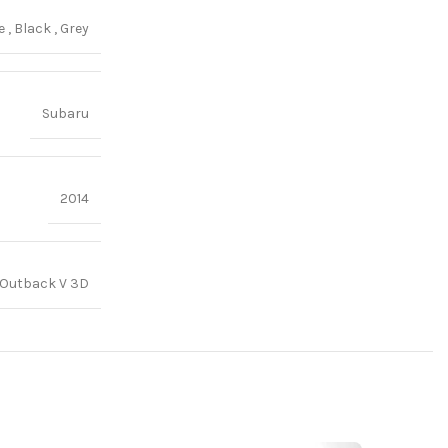
ge
,
Black
,
Grey
Subaru
2014
Outback V 3D