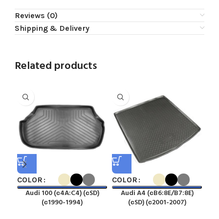
Reviews (0)
Shipping & Delivery
Related products
COLOR
COLOR
CO
Audi 100 (с4A:C4) (сSD)
Audi A4 (сB6:8E/B7:8E)
Au
(с1990-1994)
(сSD) (с2001-2007)