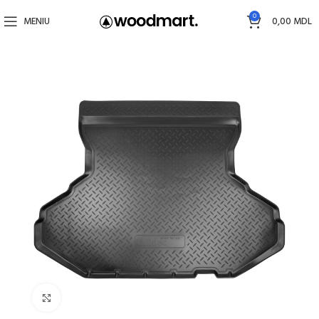
0
MENIU
0,00
MDL
Faceți click pentru a mări