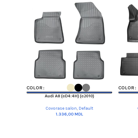
SELECT OPTIONS
SELECT O
COLOR
COLOR
Audi A8 (сD4:4H) (с2010)
Covorase salon
,
Default
MDL