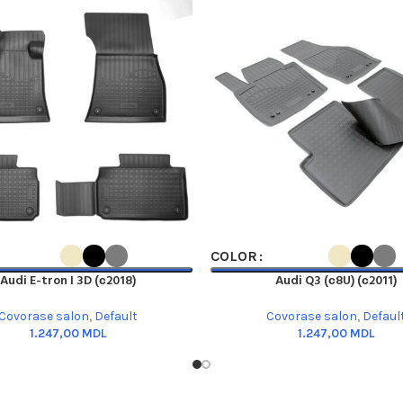
PTIONS
SELECT OPTIONS
COLOR
Audi E-tron I 3D (с2018)
Audi Q3 (с8U) (с2011)
Covorase salon
,
Default
Covorase salon
,
Defaul
MDL
MDL