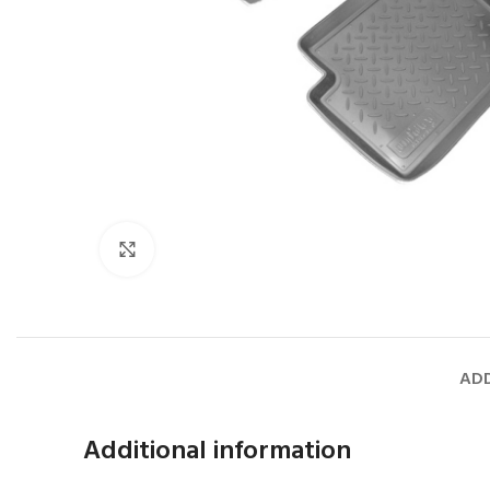
Faceți click pentru a mări
ADD
Additional information