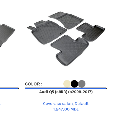
SELECT OPTIONS
SELECT OP
COLOR
COLOR
Audi Q5 (с8RB) (с2008-2017)
BMW
t
Covorase salon
,
Default
MDL