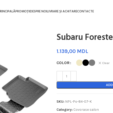
RINCIPALĂ
PROMOȚII
DESPRE NOI
LIVRARE ȘI ACHITARE
CONTACTE
Subaru Foreste
MDL
COLOR
Clear
ADD
SKU:
NPL-Po-84-07-K
Category:
Covorase salon