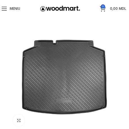
0
MENIU
0,00
MDL
Faceți click pentru a mări