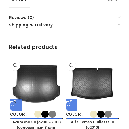
Reviews (0)
Shipping & Delivery
Related products
COLOR
COLOR
CO
Acura MDX II (с2006-2013)
Alfa Romeo Giulietta III
Al
(ссложенный 3 ряд)
(с2010)