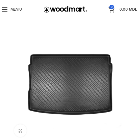
0
MENIU
0,00
MDL
Faceți click pentru a mări