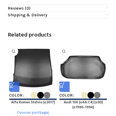
Reviews (0)
Shipping & Delivery
Related products
COLOR
COLOR
CO
Alfa Romeo Stelvio (с2017)
Audi 100 (с4A:C4) (сSD)
(с1990-1994)
Covoras portbagaj