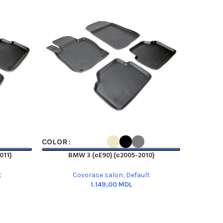
SELECT OPTIONS
SELECT OP
COLOR
COLOR
011)
BMW 3 (сE90) (с2005-2010)
B
t
Covorase salon
,
Default
MDL