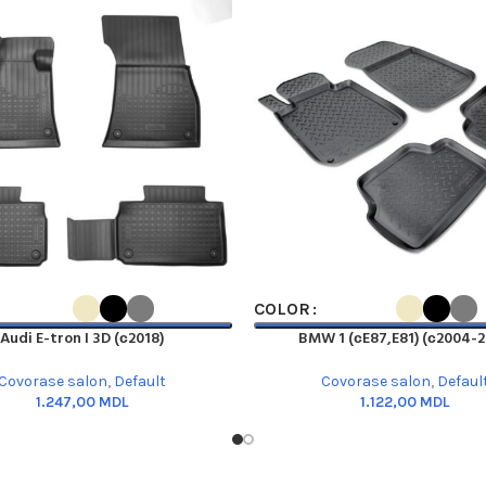
PTIONS
SELECT OPTIONS
COLOR
Audi E-tron I 3D (с2018)
BMW 1 (сE87,E81) (с2004-2
Covorase salon
,
Default
Covorase salon
,
Defaul
MDL
MDL