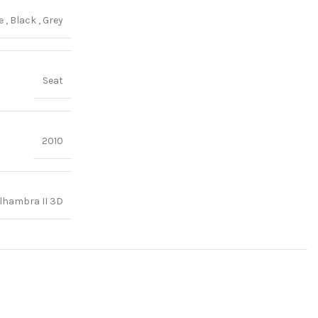
ge
,
Black
,
Grey
Seat
2010
lhambra II 3D