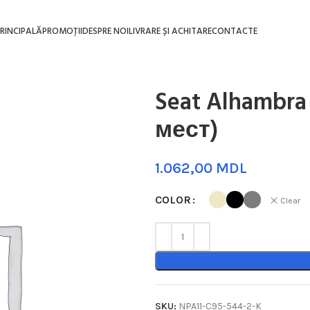
RINCIPALĂ
PROMOȚII
DESPRE NOI
LIVRARE ȘI ACHITARE
CONTACTE
Seat Alhambra I
мест)
MDL
COLOR
Clear
SKU:
NPA11-C95-544-2-K