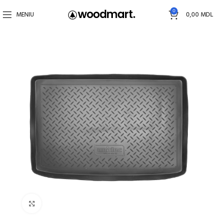
0
MENIU
0,00
MDL
Faceți click pentru a mări