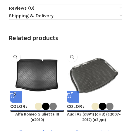
Reviews (0)
Shipping & Delivery
Related products
COLOR
COLOR
CO
Alfa Romeo Giulietta III
Audi A3 (с8P1) (сHB) (с2007-
Au
(с2010)
2012) (с3 дв)