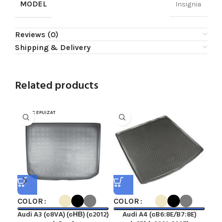
MODEL
Insignia
Reviews (0)
Shipping & Delivery
Related products
STOC EPUIZAT
COLOR
COLOR
CO
Audi A3 (с8VA) (сНВ) (с2012)
Audi A4 (сB6:8E/B7:8E)
Au