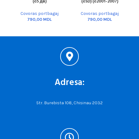
(с5 дв)
(сSD) (с2001-2007)
Covoras portbagaj
Covoras portbagaj
MDL
MDL
Adresa:
Str. Burebista 108, Chisinau 2032