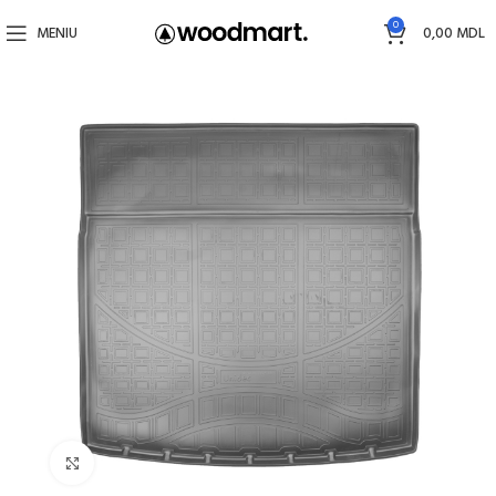
0
MENIU
0,00
MDL
Faceți click pentru a mări