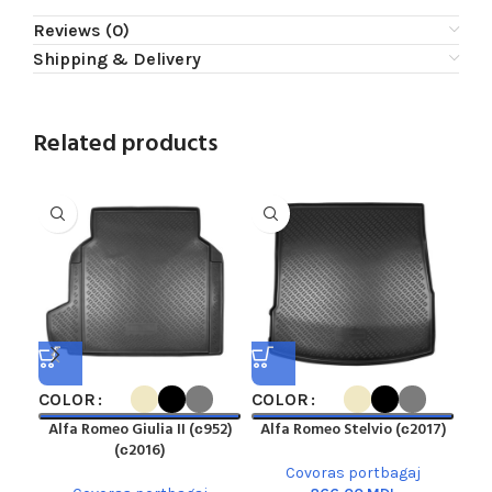
Reviews (0)
Shipping & Delivery
Related products
COLOR
COLOR
CO
Alfa Romeo Giulia II (с952)
Alfa Romeo Stelvio (с2017)
A
(с2016)
Covoras portbagaj