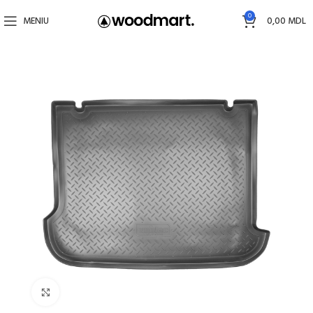
0
MENIU
0,00
MDL
Faceți click pentru a mări