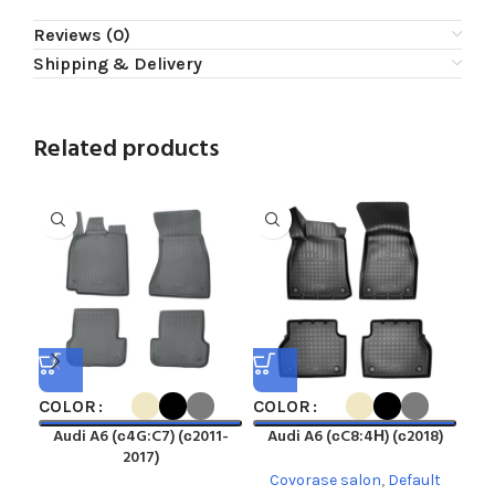
Reviews (0)
Shipping & Delivery
Related products
COLOR
COLOR
CO
Audi A6 (с4G:C7) (с2011-
Audi A6 (сC8:4Н) (с2018)
A
2017)
Covorase salon
,
Default
C