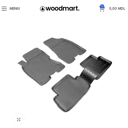
0
MENIU
0,00
MDL
Faceți click pentru a mări