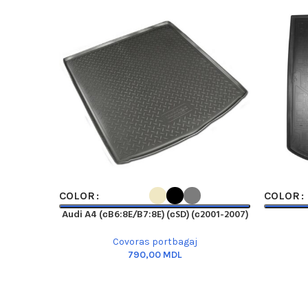
SELECT OPTIONS
SELECT O
COLOR
COLOR
Audi A4 (сB6:8E/B7:8E) (сSD) (с2001-2007)
Covoras portbagaj
MDL