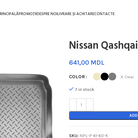
RINCIPALĂ
PROMOȚII
DESPRE NOI
LIVRARE ȘI ACHITARE
CONTACTE
Nissan Qashqai
MDL
COLOR
Clear
7 in stock
ADD
SKU:
NPL-P-61-60-K