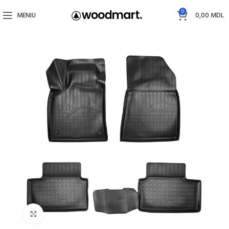
0
MENIU
0,00
MDL
Faceți click pentru a mări