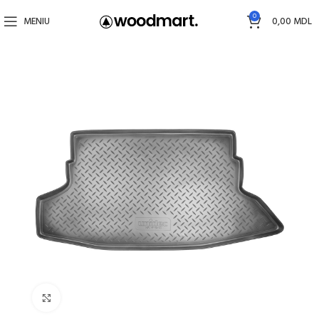
0
MENIU
0,00
MDL
Faceți click pentru a mări