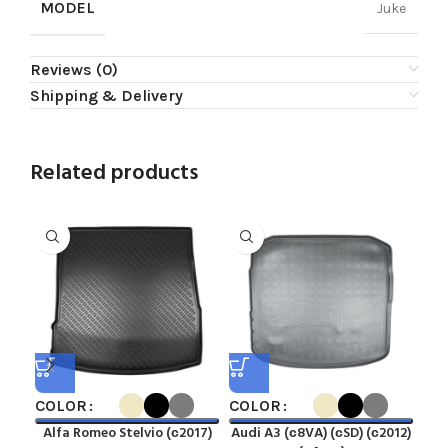
MODEL
Juke
Reviews (0)
Shipping & Delivery
Related products
ST
COLOR
COLOR
CO
Alfa Romeo Stelvio (с2017)
Audi A3 (с8VA) (сSD) (с2012)
Aud