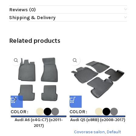
Reviews (0)
Shipping & Delivery
Related products
COLOR
COLOR
CO
Audi A6 (с4G:C7) (с2011-
Audi Q5 (с8RB) (с2008-2017)
A
2017)
Covorase salon
,
Default
C