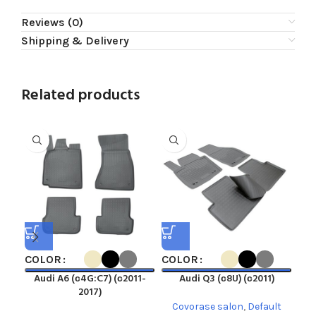
Reviews (0)
Shipping & Delivery
Related products
COLOR
COLOR
CO
Audi A6 (с4G:C7) (с2011-
Audi Q3 (с8U) (с2011)
2017)
Covorase salon
,
Default
C