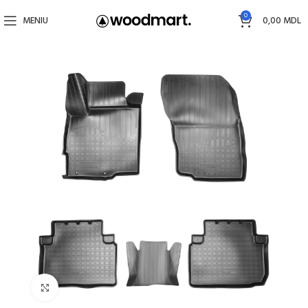
0
MENIU
0,00
MDL
Faceți click pentru a mări