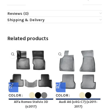
Reviews (0)
Shipping & Delivery
Related products
COLOR
COLOR
CO
Alfa Romeo Stelvio 3D
Audi A6 (с4G:C7) (с2011-
A
(с2017)
2017)