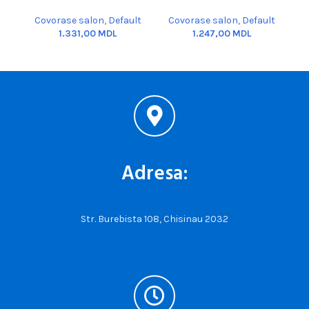
Covorase salon
,
Default
Covorase salon
,
Default
C
MDL
MDL
Adresa:
Str. Burebista 108, Chisinau 2032