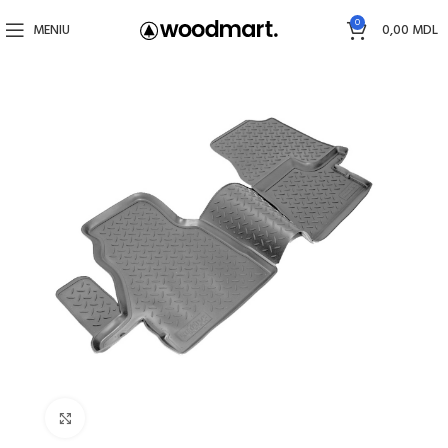
0
MENIU
0,00
MDL
Faceți click pentru a mări