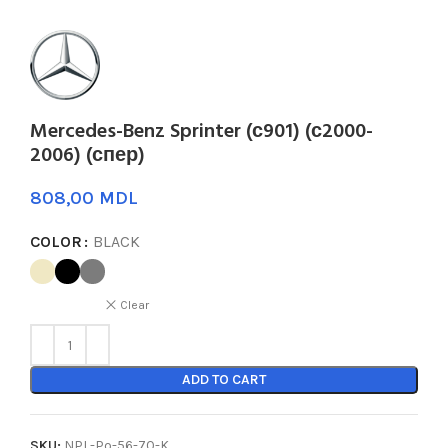
Mercedes-Benz Sprinter (с901) (с2000-
2006) (спер)
MDL
COLOR
BLACK
Clear
ADD TO CART
SKU:
NPL-Po-56-70-K