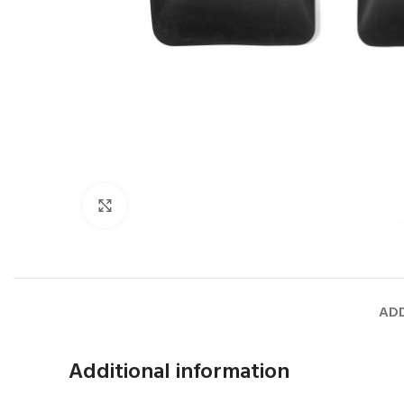
Faceți click pentru a mări
ADD
Additional information