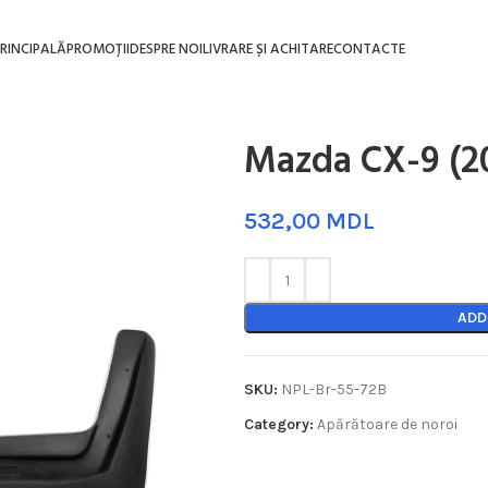
RINCIPALĂ
PROMOȚII
DESPRE NOI
LIVRARE ȘI ACHITARE
CONTACTE
Mazda CX-9 (2
MDL
ADD
SKU:
NPL-Br-55-72B
Category:
Apărătoare de noroi