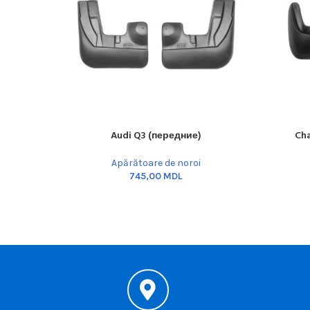
Audi Q3 (передние)
Cha
ADD TO CART
ADD TO C
Apărătoare de noroi
MDL