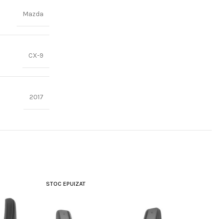
Mazda
CX-9
2017
STOC EPUIZAT
STOC EPU