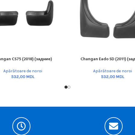
ngan CS75 (2018) (задние)
Changan Eado SD (2011) (за
ART
READ MORE
Apărătoare de noroi
Apărătoare de noroi
MDL
MDL