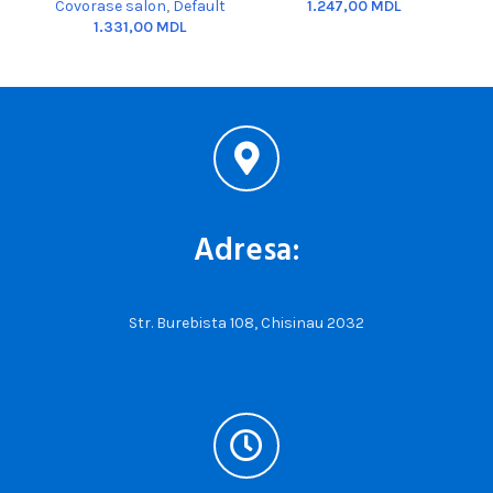
Covorase salon
,
Default
MDL
C
MDL
Adresa:
Str. Burebista 108, Chisinau 2032