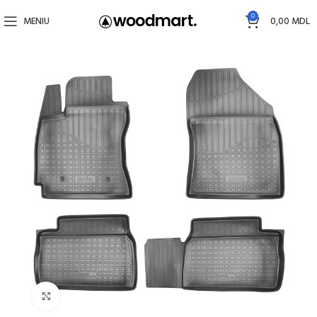
0
MENIU
0,00
MDL
Faceți click pentru a mări