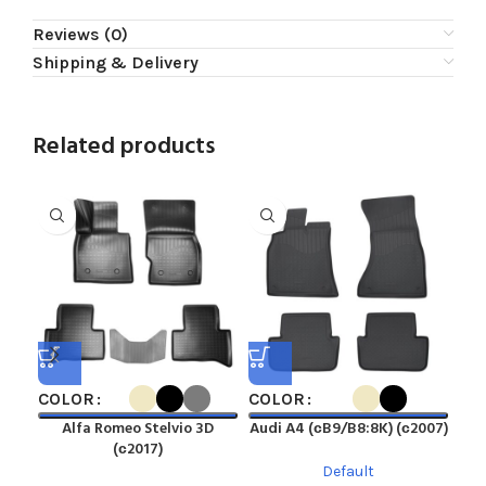
Reviews (0)
Shipping & Delivery
Related products
COLOR
COLOR
CO
Alfa Romeo Stelvio 3D
Audi A4 (сB9/B8:8K) (с2007)
A
(с2017)
Default