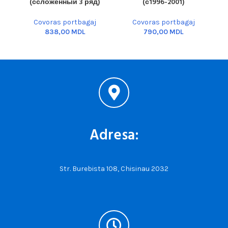
(ссложенный 3 ряд)
(с1996-2001)
Covoras portbagaj
Covoras portbagaj
MDL
MDL
Adresa:
Str. Burebista 108, Chisinau 2032