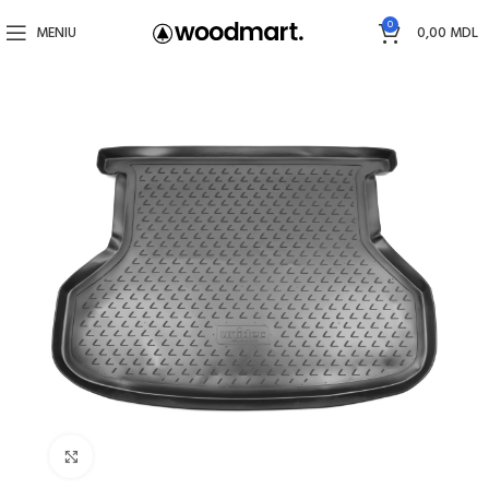
0
MENIU
0,00
MDL
Faceți click pentru a mări