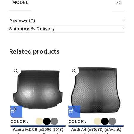
MODEL
RX
Reviews (0)
Shipping & Delivery
Related products
COLOR
COLOR
CO
Acura MDX II (с2006-2013)
Audi A4 (сB5:8D) (сAvant)