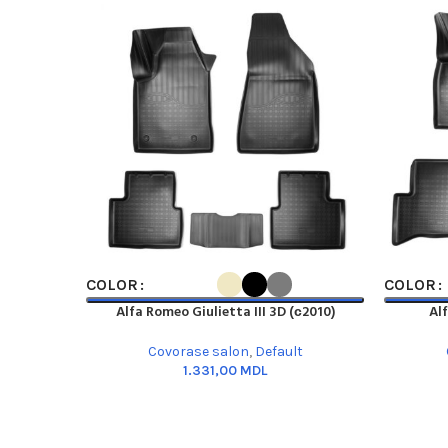
SELECT OPTIONS
SELECT O
COLOR
COLOR
Alfa Romeo Giulietta III 3D (с2010)
Al
Covorase salon
,
Default
MDL