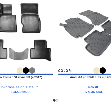
PTIONS
SELECT OPTIONS
COLOR
fa Romeo Stelvio 3D (с2017)
Audi A4 (сB9/B8:8K) (с20
Covorase salon
,
Default
Default
MDL
MDL