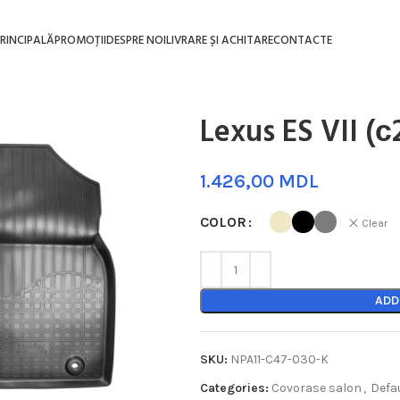
RINCIPALĂ
PROMOȚII
DESPRE NOI
LIVRARE ȘI ACHITARE
CONTACTE
Lexus ES VII (с
MDL
COLOR
Clear
ADD
SKU:
NPA11-C47-030-K
Categories:
Covorase salon
,
Defa