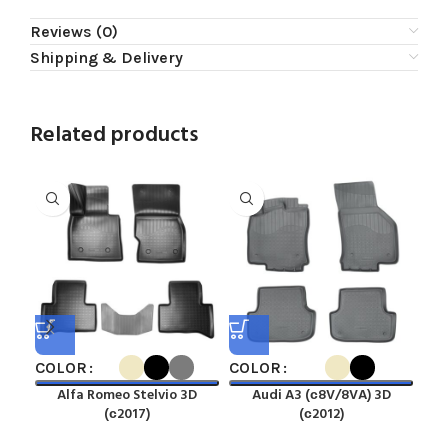
Reviews (0)
Shipping & Delivery
Related products
COLOR
COLOR
CO
Alfa Romeo Stelvio 3D
Audi A3 (с8V/8VA) 3D
A
(с2017)
(с2012)
C