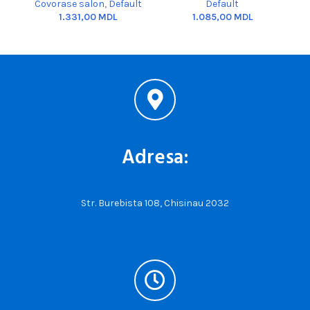
Covorase salon
,
Default
Default
MDL
MDL
Adresa:
Str. Burebista 108, Chisinau 2032