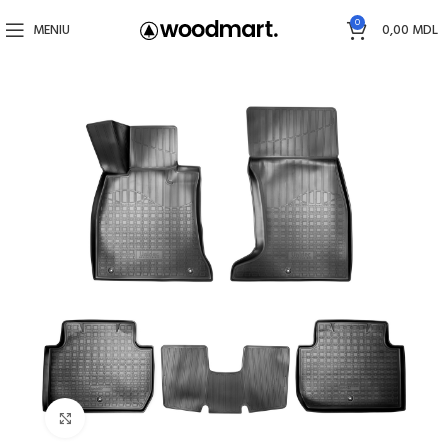
0
MENIU
0,00
MDL
Faceți click pentru a mări