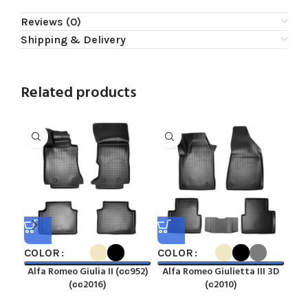
Reviews (0)
Shipping & Delivery
Related products
COLOR
COLOR
CO
Alfa Romeo Giulia II (сс952)
Alfa Romeo Giulietta III 3D
Aud
(сс2016)
(с2010)