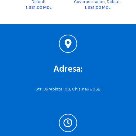
Default
Covorase salon
,
Default
MDL
MDL
Adresa:
Str. Burebista 108, Chisinau 2032