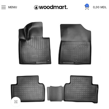
0
MENIU
0,00
MDL
Faceți click pentru a mări