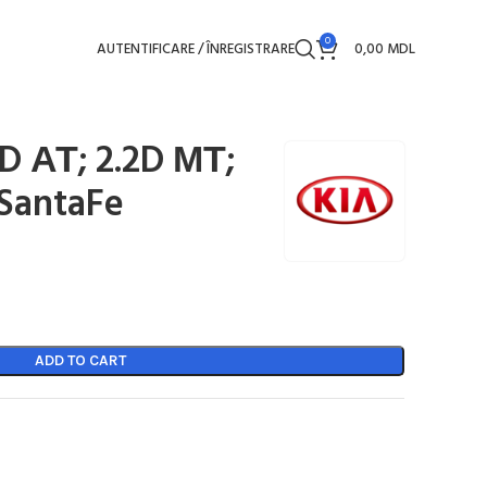
0
AUTENTIFICARE / ÎNREGISTRARE
0,00
MDL
2D АТ; 2.2D МТ;
 SantaFe
ADD TO CART