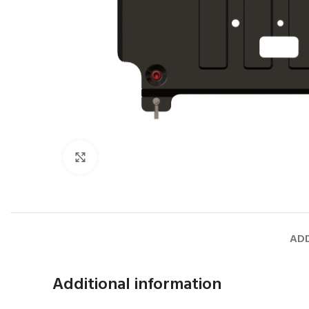
Faceți click pentru a mări
ADD
Additional information