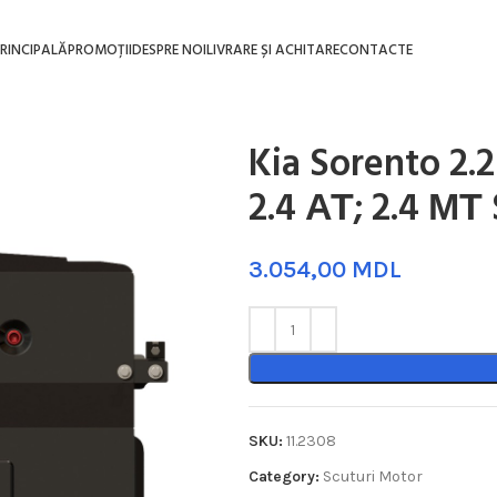
RINCIPALĂ
PROMOȚII
DESPRE NOI
LIVRARE ȘI ACHITARE
CONTACTE
Kia Sorento 2.
2.4 АТ; 2.4 МТ
MDL
SKU:
11.2308
Category:
Scuturi Motor