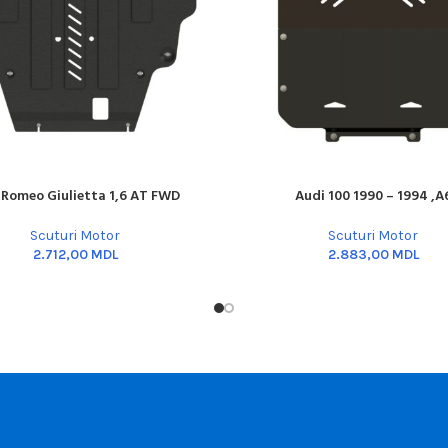
 Romeo Giulietta 1,6 AT FWD
Audi 100 1990 – 1994 ,A
ART
ADD TO CART
Scuturi Motor
Scuturi Motor
MDL
MDL