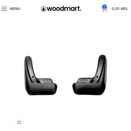
0
MENIU
0,00
MDL
Faceți click pentru a mări