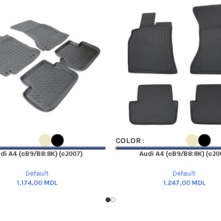
PTIONS
SELECT OPTIONS
COLOR
di A4 (сB9/B8:8K) (с2007)
Audi A4 (сB9/B8:8K) (с20
Default
Default
MDL
MDL