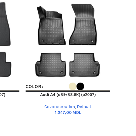
SELECT OPTIONS
SELECT OP
COLOR
COLOR
07)
Audi A4 (сB9/B8:8K) (с2007)
A
Covorase salon
,
Default
MDL