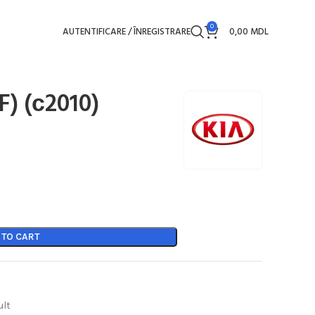
0
AUTENTIFICARE / ÎNREGISTRARE
0,00
MDL
F) (с2010)
 TO CART
ult