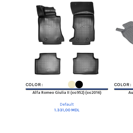
SELECT OPTIONS
SELECT O
COLOR
COLOR
Alfa Romeo Giulia II (сс952) (сс2016)
Au
Default
MDL