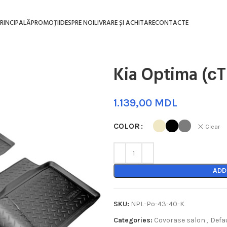
RINCIPALĂ
PROMOȚII
DESPRE NOI
LIVRARE ȘI ACHITARE
CONTACTE
Kia Optima (сT
MDL
COLOR
Clear
ADD
SKU:
NPL-Po-43-40-K
Categories:
Covorase salon
,
Defa