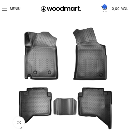
0
MENIU
0,00
MDL
Faceți click pentru a mări