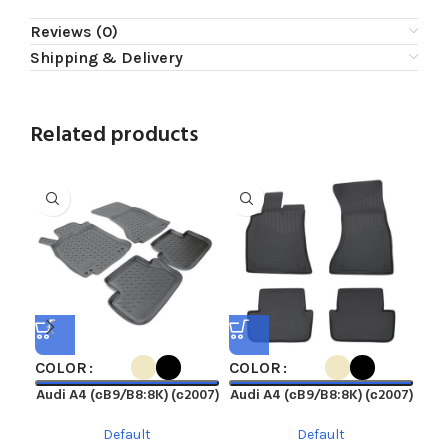
Reviews (0)
Shipping & Delivery
Related products
COLOR
COLOR
CO
Audi A4 (сB9/B8:8K) (с2007)
Audi A4 (сB9/B8:8K) (с2007)
A
Default
Default
C