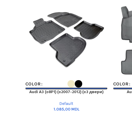
SELECT OPTIONS
SELECT O
COLOR
COLOR
Audi A3 (с8P1) (с2007-2012) (с3 двери)
Au
Default
MDL