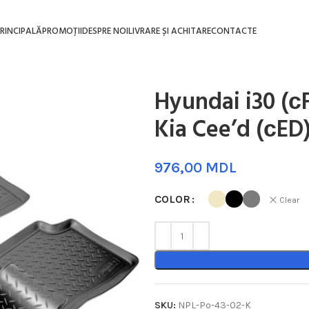
RINCIPALĂ
PROMOȚII
DESPRE NOI
LIVRARE ȘI ACHITARE
CONTACTE
Hyundai i30 (с
Kia Cee’d (сED
MDL
COLOR
Clear
SKU:
NPL-Po-43-02-K