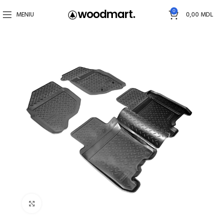
0
MENIU
0,00
MDL
Faceți click pentru a mări