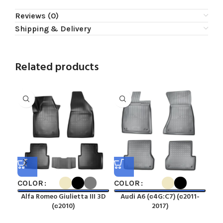
Reviews (0)
Shipping & Delivery
Related products
COLOR
COLOR
CO
Alfa Romeo Giulietta III 3D
Audi A6 (с4G:C7) (с2011-
A
(с2010)
2017)
C