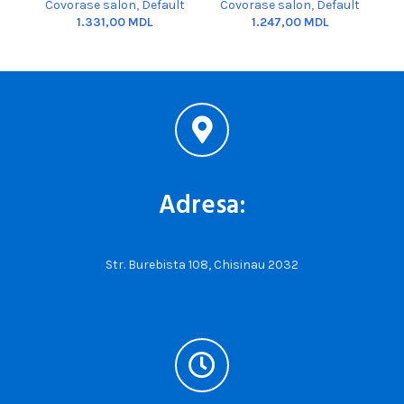
Covorase salon
,
Default
Covorase salon
,
Default
MDL
MDL
Adresa:
Str. Burebista 108, Chisinau 2032