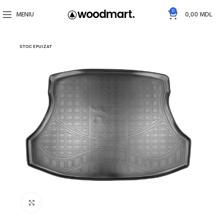
0
MENIU
0,00
MDL
STOC EPUIZAT
Faceți click pentru a mări