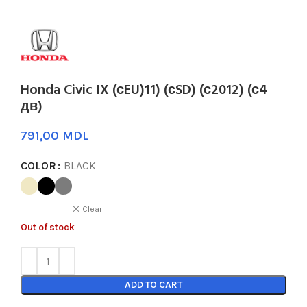
Honda Civic IX (сEU)11) (сSD) (с2012) (с4
дв)
MDL
COLOR
BLACK
Clear
Out of stock
ADD TO CART