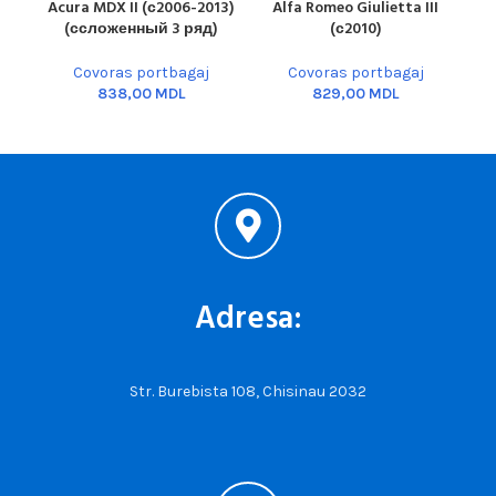
Acura MDX II (с2006-2013)
Alfa Romeo Giulietta III
Aud
(ссложенный 3 ряд)
(с2010)
Covoras portbagaj
Covoras portbagaj
MDL
MDL
Adresa:
Str. Burebista 108, Chisinau 2032